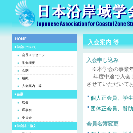
入会案内 等
■学会について
会長メッセージ
入会申し込み
学会概要
※本学会の事業年度
会則
年度中途で入会し
組織
させていただいて
入会案内 等
■会議
個人正会員、学
総会
団体正会員、賛
理事会
委員会
会員名簿変更
■学会誌・論文