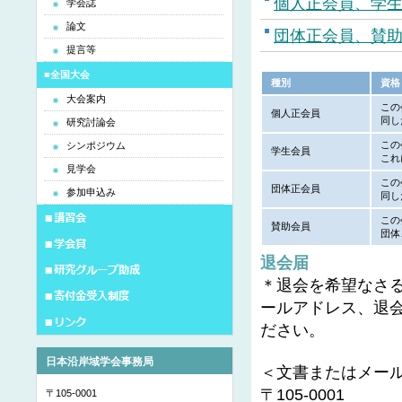
個人正会員、学
学会誌
論文
団体正会員、賛
提言等
■全国大会
種別
資格
大会案内
この
個人正会員
同し
研究討論会
この
シンポジウム
学生会員
これ
見学会
この
団体正会員
参加申込み
同し
この
賛助会員
団体
退会届
＊退会を希望なさ
ールアドレス、退
ださい。
日本沿岸域学会事務局
＜文書またはメー
〒105-0001
〒105-0001