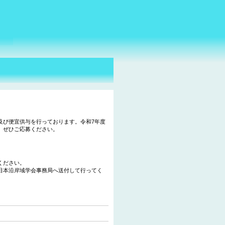
及び便宜供与を行っております。令和7年度
。ぜひご応募ください。
ください。
日本沿岸域学会事務局へ送付して行ってく