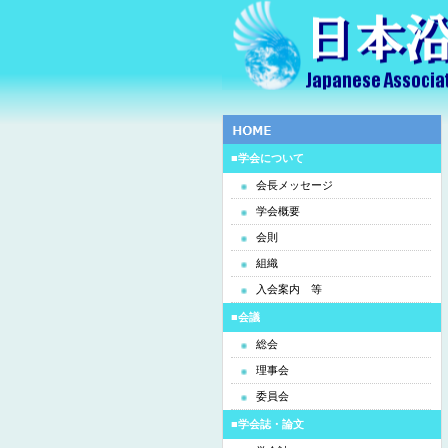
■学会について
会長メッセージ
学会概要
会則
組織
入会案内 等
■会議
総会
理事会
委員会
■学会誌・論文