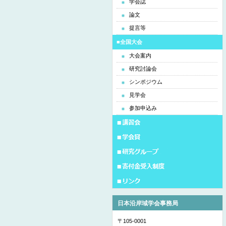
学会誌
論文
提言等
■全国大会
大会案内
研究討論会
シンポジウム
見学会
参加申込み
日本沿岸域学会事務局
〒105-0001