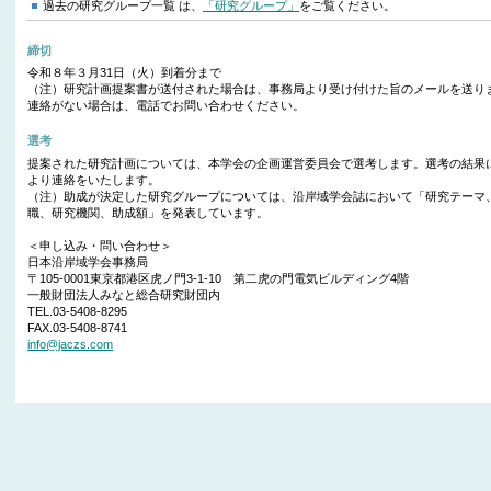
過去の研究グループ一覧 は、
「研究グループ」
をご覧ください。
締切
令和８年３月31日（火）到着分まで
（注）研究計画提案書が送付された場合は、事務局より受け付けた旨のメールを送り
連絡がない場合は、電話でお問い合わせください。
選考
提案された研究計画については、本学会の企画運営委員会で選考します。選考の結果
より連絡をいたします。
（注）助成が決定した研究グループについては、沿岸域学会誌において「研究テーマ
職、研究機関、助成額」を発表しています。
＜申し込み・問い合わせ＞
日本沿岸域学会事務局
〒105-0001東京都港区虎ノ門3-1-10 第二虎の門電気ビルディング4階
一般財団法人みなと総合研究財団内
TEL.03-5408-8295
FAX.03-5408-8741
info@jaczs.com